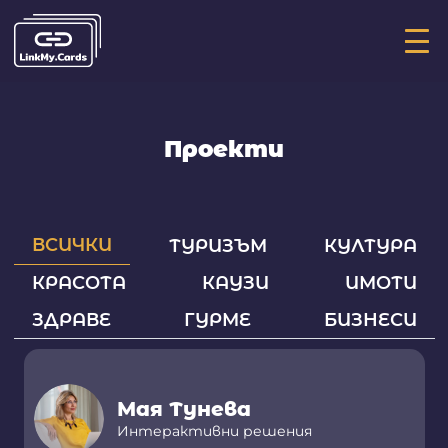
Ос
ме
Проекти
ВСИЧКИ
ТУРИЗЪМ
КУЛТУРА
КРАСОТА
КАУЗИ
ИМОТИ
ЗДРАВЕ
ГУРМЕ
БИЗНЕСИ
Мая Тунева
Интерактивни решения