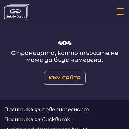
Ос
ме
404
Страницата, която търсите не
може да бъде намерена.
КЪМ САЙТА
Политика за поверителност
Политика за бисквитки